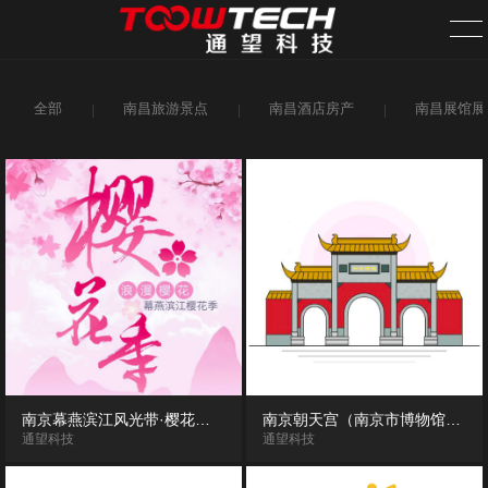
全部
南昌旅游景点
南昌酒店房产
南昌展馆展
首页
关于我们
案例中心
新闻资讯
旗下网站
需求发布
南京幕燕滨江风光带·樱花大道VR全景“云”赏花
南京朝天宫（南京市博物馆）360度VR全景漫游展示
通望科技
通望科技
全国分站