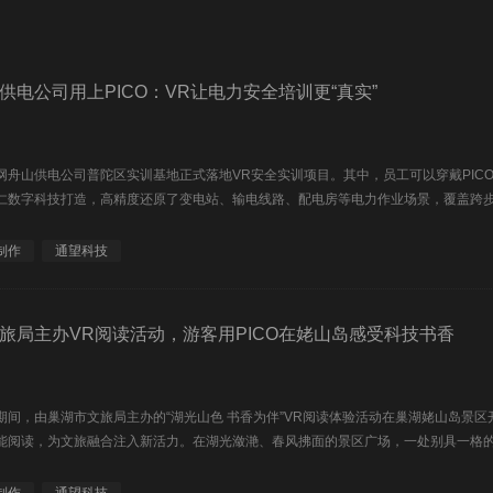
供电公司用上PICO：VR让电力安全培训更“真实”
网舟山供电公司普陀区实训基地正式落地VR安全实训项目。其中，员工可以穿戴PIC
仁数字科技打造，高精度还原了变电站、输电线路、配电房等电力作业场景，覆盖跨步电
制作
通望科技
旅局主办VR阅读活动，游客用PICO在姥山岛感受科技书香
期间，由巢湖市文旅局主办的“湖光山色 书香为伴”VR阅读体验活动在巢湖姥山岛景区
能阅读，为文旅融合注入新活力。在湖光潋滟、春风拂面的景区广场，一处别具一格的.