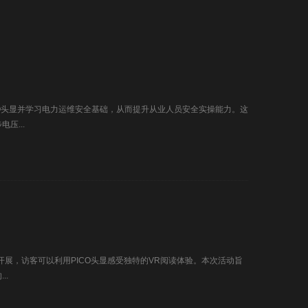
O头显并学习电力运维安全基础，从而提升从业人员安全实操能力。这
压...
开展，访客可以利用PICO头显感受独特的VR阅读体验。本次活动旨
..