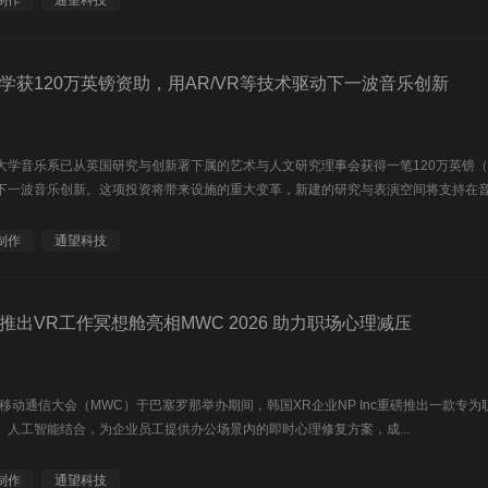
制作
通望科技
学获120万英镑资助，用AR/VR等技术驱动下一波音乐创新
大学音乐系已从英国研究与创新署下属的艺术与人文研究理事会获得一笔120万英镑（约
下一波音乐创新。这项投资将带来设施的重大变革，新建的研究与表演空间将支持在音.
制作
通望科技
推出VR工作冥想舱亮相MWC 2026 助力职场心理减压
界移动通信大会（MWC）于巴塞罗那举办期间，韩国XR企业NP Inc重磅推出一款专为职
、人工智能结合，为企业员工提供办公场景内的即时心理修复方案，成...
制作
通望科技