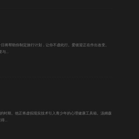
朝一日将帮助你制定旅行计划，让你不虚此行。爱彼迎正在作出改变。
...
扩张的时期。他正将虚拟现实技术引入青少年的心理健康工具箱。汤姆森
...