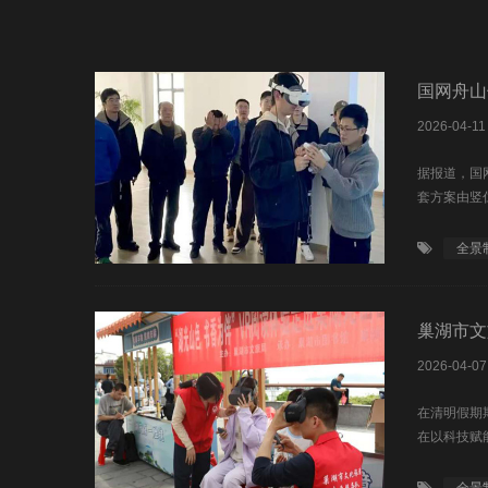
国网舟山
2026-04-11
据报道，国
套方案由竖
全景
巢湖市文
2026-04-07
在清明假期
在以科技赋