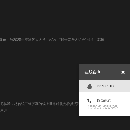
1月16日宣布，与2025年亚洲艺人大赏（AAA）“最佳音乐人组合” 得主、韩国
在线咨询
337669108
联系电话
浏览体验，将传统二维屏幕的线上世界转化为极具沉浸感的三维空间，
15605156696
户...