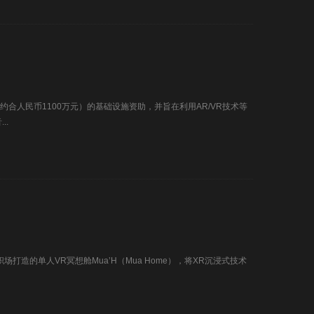
合人民币1100万元）的基础设施资助，并旨在利用AR/VR技术等
..
场打造的单人VR冥想舱Mua’H（Mua Home），将XR沉浸式技术