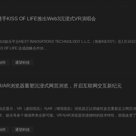
携手KISS OF LIFE推出Web3沉浸式VR演唱会
3娱乐平台NEXT INNOVATIONS TECHNOLOGY L.L.C.（简称NEXST）在
 OF LIFE 达成战略合作伙...
制作
通望科技
R/AR浏览器重塑沉浸式网页浏览，开启互联网交互新纪元
动态显示，VR（虚拟现实）与AR（增强现实）浏览器正以突破性姿态重新定义网页
作、娱乐等多个领域带来全新可能。VR与AR浏览器凭借独特的技术特性，彻底改变了用
制作
通望科技