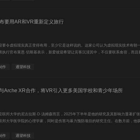
b宣布要用AR和VR重新定义旅行
b爱彼迎要令虚拟现实真正变得有用，至少它是这样说的。这家公司认为虚拟现实技术有
席执行官布莱恩·切斯基表示，新爱彼迎希望让宾客沉浸其中，不仅要联系食宿，而且要与
制作
通望科技
ile与Arche XR合作，将VR引入更多美国学校和青少年场所
亚联邦大学的尼古拉斯·D·汤姆森而言，2025年下半年是他的研究及其影响力显著
联邦大学医学院的心理学家，同时是伤害与暴力预防项目的研究主任。在数月前，他获得
制作
通望科技